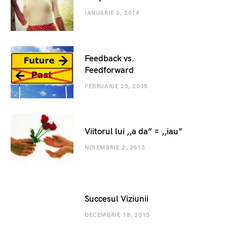
IANUARIE 6, 2014
Feedback vs.
Feedforward
FEBRUARIE 25, 2015
Viitorul lui ,,a da” = ,,iau”
NOIEMBRIE 2, 2013
Succesul Viziunii
DECEMBRIE 18, 2015