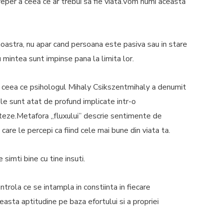
 reper a ceea ce ar trebui sa fie viata.Vom numi aceasta
astra, nu apar cand persoana este pasiva sau in stare
 mintea sunt impinse pana la limita lor.
 ceea ce psihologul Mihaly Csikszentmihaly a denumit
ele sunt atat de profund implicate intr-o
nteze.Metafora ,,fluxului” descrie sentimente de
 care le percepi ca fiind cele mai bune din viata ta.
simti bine cu tine insuti.
rola ce se intampla in constiinta in fiecare
easta aptitudine pe baza efortului si a propriei