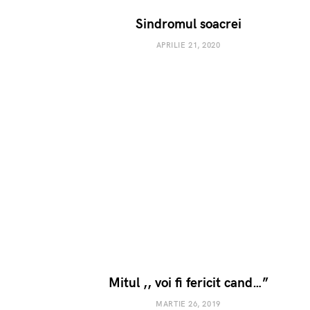
Sindromul soacrei
APRILIE 21, 2020
Mitul ,, voi fi fericit cand…”
MARTIE 26, 2019