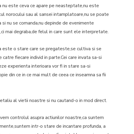
ea nu este ceva ce apare pe neasteptate,nu este
tul norocului sau al sansei intamplatoare,nu se poate
 si nu se comanda,nu depinde de evenimente
,ci mai degraba,de felul in care sunt ele interpretate.
ea este o stare care se pregateste,se cultiva si se
 catre fiecare individ in parte.Cei care invata sa-si
ze experienta interioara vor fi in stare sa-si
ropie din ce in ce mai mult de ceea ce inseamna sa fii
detaliu al vietii noastre si nu cautand-o in mod direct.
avem controlul asupra actiunilor noastre,ca suntem
omente,suntem intr-o stare de incantare profunda, a