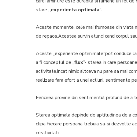
carei amintire este durabila si ramane un fel de
stare
,,experienta optimala”.
Aceste momente, cele mai frumoase din viata no
de repaos.Acestea survin atunci cand corpul sau
Aceste ,,experiente optimimale”pot conduce la
a fi conceptul de ,,
flux
”- starea in care persoan
activitate,incat nimic altceva nu pare sa mai co
realizare fara efort a unei actiuni, sentimente pe
Fericirea provine din sentimentul profund de a te 
Starea optimala depinde de aptitudinea de a cont
clipa.Fiecare persoana trebuia sa-si dezvolte ac
creativitati.