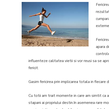
Fericir
rezulta
cumpara
externe
Fericir
apara de
controle
influenteze calitatea vietii si vor reusi sa se ap
fericit.
Gasim fericirea prin implicarea totala in fiecare 
Cu totii am trait momente in care am simtit ca 
stapani ai propriului destin.In asemenea rare m