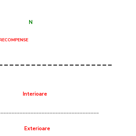
 N
MPENSE
_____________________
ate Interioare
_____________________________________
Exterioare