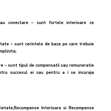
/sau
conectare
– sunt fortele interioare ce
etate – sunt cerintele de baza pe care trebuie
mplinita;
are – sunt tipul de compensatii sau remuneratie
tru succesul ei sau pentru a i se incuraja
arietate,Recompense Interioare si Recompense