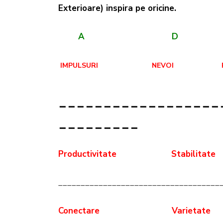
Exterioare) inspira pe oricine.
A
D
IMPULSURI NEVOI RECO
__________________
_________
Productivitate
Stabilit
____________________________________
Conectare Varietate 