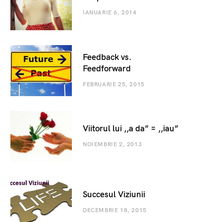
IANUARIE 6, 2014
Feedback vs.
Feedforward
FEBRUARIE 25, 2015
Viitorul lui ,,a da” = ,,iau”
NOIEMBRIE 2, 2013
Succesul Viziunii
DECEMBRIE 18, 2015