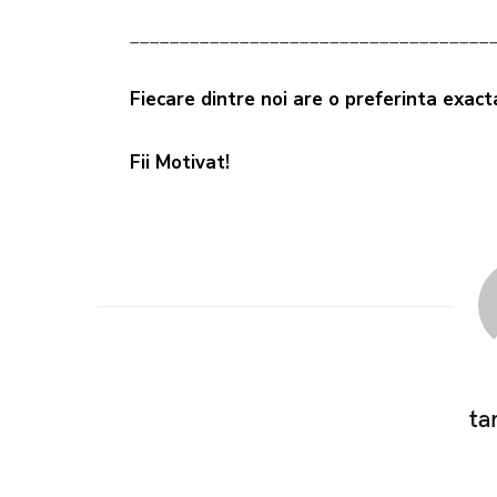
____________________________________
Fiecare dintre noi are o preferinta exact
Fii Motivat!
ta