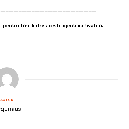
______________________________________
a pentru trei dintre acesti agenti motivatori.
AUTOR
rquinius